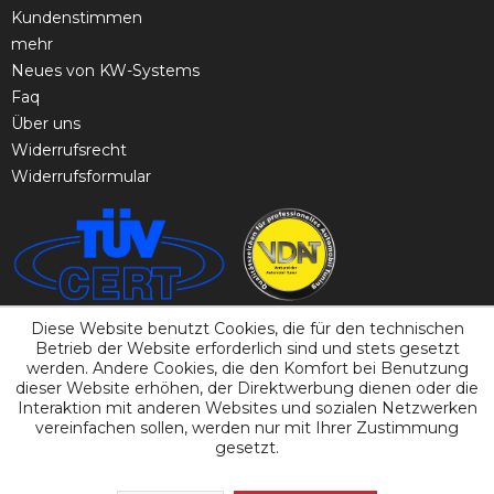
Kundenstimmen
mehr
Neues von KW-Systems
Faq
Über uns
Widerrufsrecht
Widerrufsformular
Diese Website benutzt Cookies, die für den technischen
Betrieb der Website erforderlich sind und stets gesetzt
werden. Andere Cookies, die den Komfort bei Benutzung
dieser Website erhöhen, der Direktwerbung dienen oder die
Interaktion mit anderen Websites und sozialen Netzwerken
vereinfachen sollen, werden nur mit Ihrer Zustimmung
gesetzt.