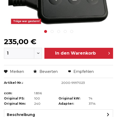
235,00 €
In den
Warenkorb
Merken
Bewerten
Empfehlen
Artikel-Nr.:
2000-9997023
ccm:
1.896
Original PS:
100
Original kW:
74
Original Nm:
240
Adapter:
3714
Beschreibung