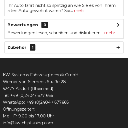
Ihr Auto fährt nicht so spritzig an wie Sie es von Ihrem
alten Auto gewohnt waren? Sie...
mehr
Bewertungen
0
Bewertungen lesen, schreiben und diskutieren...
mehr
Zubehör
1
KW-Systems Fahrzeugtechnik GmbH
Werner-von-Siemens-Straße 28
52477 Alsdorf (Rheinland)
Tel:
+49 (0)2404/ 677 666
WhatsApp: +49 (0)2404 / 677666
Öffnungszeiten:
Mo - Fr 9.00 bis 17.00 Uhr
info@kw-chiptuning.com