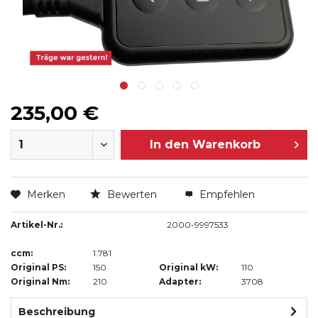
235,00 €
In den
Warenkorb
Merken
Bewerten
Empfehlen
Artikel-Nr.:
2000-9997533
ccm:
1.781
Original PS:
150
Original kW:
110
Original Nm:
210
Adapter:
3708
Beschreibung