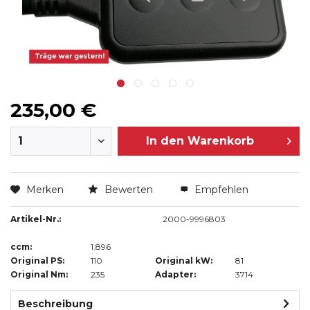
235,00 €
In den
Warenkorb
Merken
Bewerten
Empfehlen
Artikel-Nr.:
2000-9996803
ccm:
1.896
Original PS:
110
Original kW:
81
Original Nm:
235
Adapter:
3714
Beschreibung