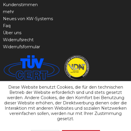
Kundenstimmen
mehr
Neues von KW-Systems
Faq
Über uns
Widerrufsrecht
Widerrufsformular
Diese Website benutzt Cookies, die für den technischen
Betrieb der Website erforderlich sind und stets gesetzt
werden. Andere Cookies, die den Komfort bei Benutzung
dieser Website erhöhen, der Direktwerbung dienen oder die
Interaktion mit anderen Websites und sozialen Netzwerken
vereinfachen sollen, werden nur mit Ihrer Zustimmung
gesetzt.