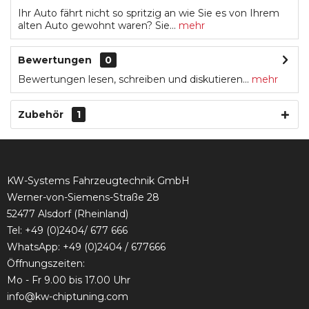
Ihr Auto fährt nicht so spritzig an wie Sie es von Ihrem
alten Auto gewohnt waren? Sie...
mehr
Bewertungen
0
Bewertungen lesen, schreiben und diskutieren...
mehr
Zubehör
1
KW-Systems Fahrzeugtechnik GmbH
Werner-von-Siemens-Straße 28
52477 Alsdorf (Rheinland)
Tel:
+49 (0)2404/ 677 666
WhatsApp: +49 (0)2404 / 677666
Öffnungszeiten:
Mo - Fr 9.00 bis 17.00 Uhr
info@kw-chiptuning.com