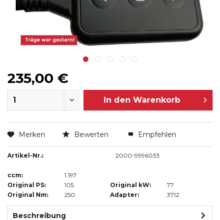
235,00 €
In den
Warenkorb
Merken
Bewerten
Empfehlen
Artikel-Nr.:
2000-9996033
ccm:
1.197
Original PS:
105
Original kW:
77
Original Nm:
250
Adapter:
3712
Beschreibung