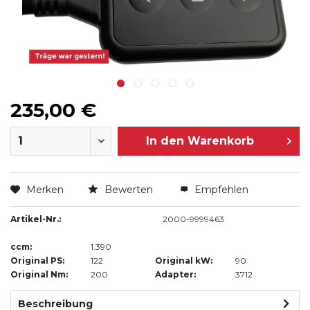
235,00 €
In den
Warenkorb
Merken
Bewerten
Empfehlen
Artikel-Nr.:
2000-9999463
ccm:
1.390
Original PS:
122
Original kW:
90
Original Nm:
200
Adapter:
3712
Beschreibung