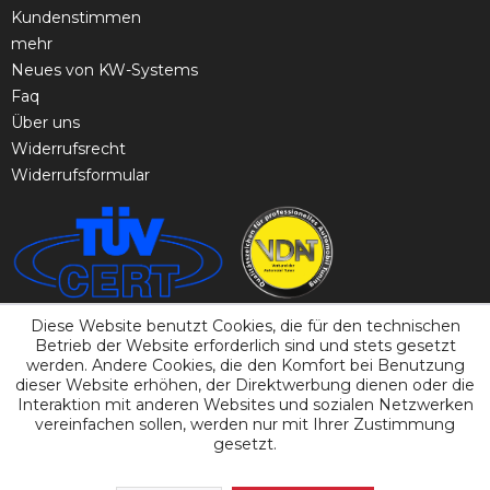
Kundenstimmen
mehr
Neues von KW-Systems
Faq
Über uns
Widerrufsrecht
Widerrufsformular
Diese Website benutzt Cookies, die für den technischen
Betrieb der Website erforderlich sind und stets gesetzt
werden. Andere Cookies, die den Komfort bei Benutzung
dieser Website erhöhen, der Direktwerbung dienen oder die
Interaktion mit anderen Websites und sozialen Netzwerken
vereinfachen sollen, werden nur mit Ihrer Zustimmung
gesetzt.