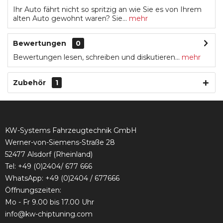
Ihr Auto fährt nicht so spritzig an wie Sie es von Ihrem
alten Auto gewohnt waren? Sie...
mehr
Bewertungen
0
Bewertungen lesen, schreiben und diskutieren...
mehr
Zubehör
1
KW-Systems Fahrzeugtechnik GmbH
Werner-von-Siemens-Straße 28
52477 Alsdorf (Rheinland)
Tel:
+49 (0)2404/ 677 666
WhatsApp: +49 (0)2404 / 677666
Öffnungszeiten:
Mo - Fr 9.00 bis 17.00 Uhr
info@kw-chiptuning.com