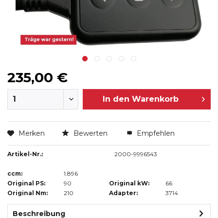
235,00 €
In den
Warenkorb
Merken
Bewerten
Empfehlen
Artikel-Nr.:
2000-9996543
ccm:
1.896
Original PS:
90
Original kW:
66
Original Nm:
210
Adapter:
3714
Beschreibung