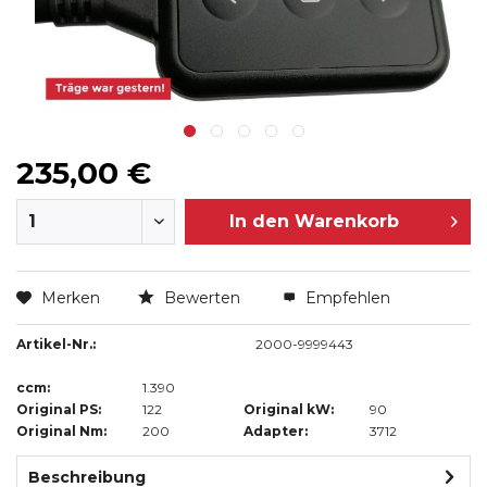
235,00 €
In den
Warenkorb
Merken
Bewerten
Empfehlen
Artikel-Nr.:
2000-9999443
ccm:
1.390
Original PS:
122
Original kW:
90
Original Nm:
200
Adapter:
3712
Beschreibung