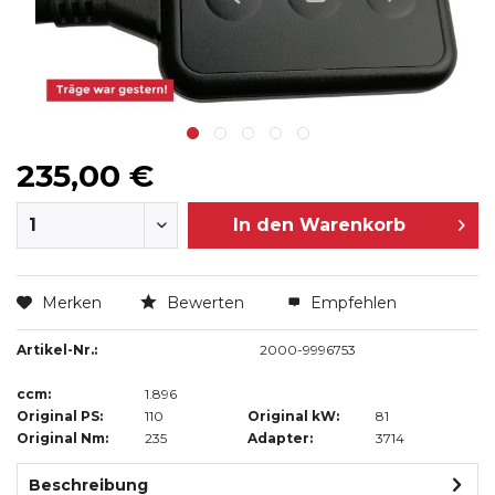
235,00 €
In den
Warenkorb
Merken
Bewerten
Empfehlen
Artikel-Nr.:
2000-9996753
ccm:
1.896
Original PS:
110
Original kW:
81
Original Nm:
235
Adapter:
3714
Beschreibung