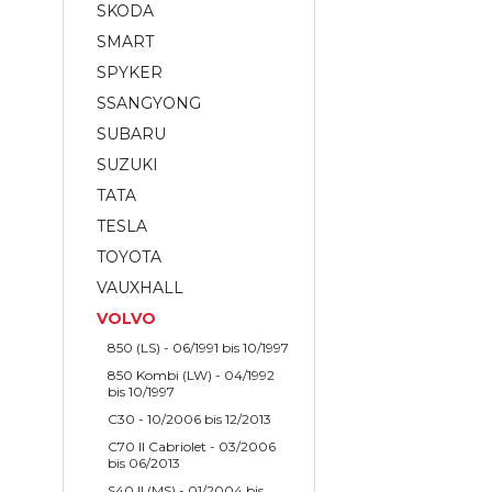
SKODA
SMART
SPYKER
SSANGYONG
SUBARU
SUZUKI
TATA
TESLA
TOYOTA
VAUXHALL
VOLVO
850 (LS) - 06/1991 bis 10/1997
850 Kombi (LW) - 04/1992
bis 10/1997
C30 - 10/2006 bis 12/2013
C70 II Cabriolet - 03/2006
bis 06/2013
S40 II (MS) - 01/2004 bis