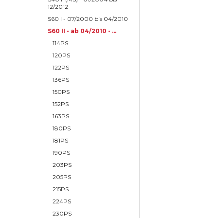
12/2012
S60 I - 07/2000 bis 04/2010
S60 II - ab 04/2010 - ...
114PS
120PS
122PS
136PS
150PS
152PS
163PS
180PS
181PS
190PS
203PS
205PS
215PS
224PS
230PS