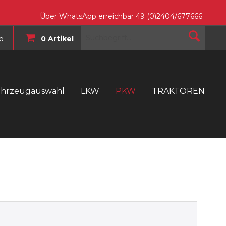
Über WhatsApp erreichbar 49 (0)2404/677666
o
0 Artikel
ahrzeugauswahl
LKW
PKW
TRAKTOREN
T