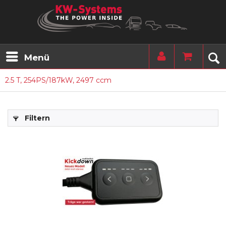
Menü
2.5 T, 254PS/187kW, 2497 ccm
Filtern