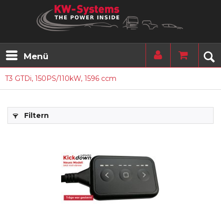
Menü
T3 GTDi, 150PS/110kW, 1596 ccm
Filtern