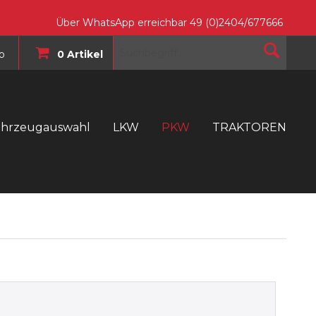
Über WhatsApp erreichbar 49 (0)2404/677666
o
0 Artikel
ahrzeugauswahl
LKW
PKW
TRAKTOREN
T