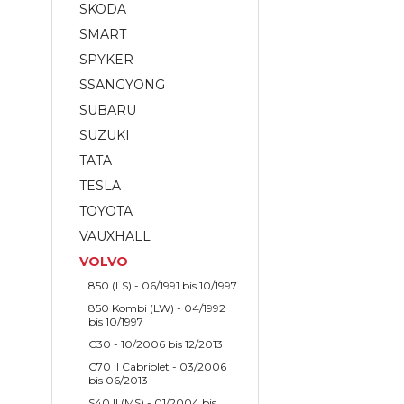
SKODA
SMART
SPYKER
SSANGYONG
SUBARU
SUZUKI
TATA
TESLA
TOYOTA
VAUXHALL
VOLVO
850 (LS) - 06/1991 bis 10/1997
850 Kombi (LW) - 04/1992
bis 10/1997
C30 - 10/2006 bis 12/2013
C70 II Cabriolet - 03/2006
bis 06/2013
S40 II (MS) - 01/2004 bis