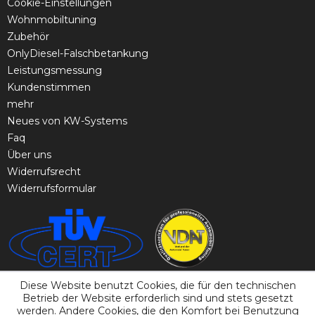
Cookie-Einstellungen
Wohnmobiltuning
Zubehör
OnlyDiesel-Falschbetankung
Leistungsmessung
Kundenstimmen
mehr
Neues von KW-Systems
Faq
Über uns
Widerrufsrecht
Widerrufsformular
Diese Website benutzt Cookies, die für den technischen
Betrieb der Website erforderlich sind und stets gesetzt
werden. Andere Cookies, die den Komfort bei Benutzung