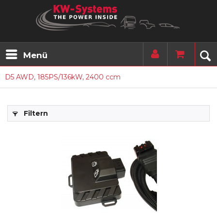
Menü
D5 AWD, 185PS/136kW, 2400 ccm
Filtern