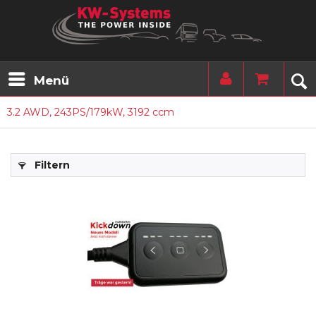
Menü
3.2 AWD, 243PS/179kW, 3192 ccm
Filtern