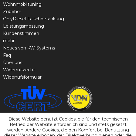
Wohnmobiltuning
Zubehör
OnlyDiesel-Falschbetankung
Leistungsmessung
Kundenstimmen
mehr
Neues von KW-Systems
Faq
Über uns
Widerrufsrecht
Widerrufsformular
Diese Website benutzt Cookies, die für den technischen
Betrieb der Website erforderlich sind und stets gesetzt
werden. Andere Cookies, die den Komfort bei Benutzung
dieser Website erhöhen, der Direktwerbung dienen oder die