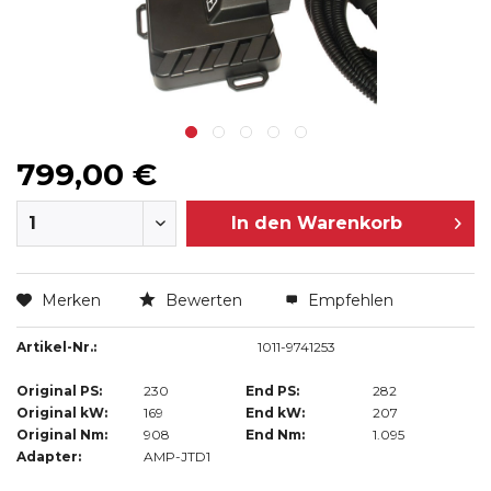
799,00 €
In den
Warenkorb
Merken
Bewerten
Empfehlen
Artikel-Nr.:
1011-9741253
Original PS:
230
End PS:
282
Original kW:
169
End kW:
207
Original Nm:
908
End Nm:
1.095
Adapter:
AMP-JTD1