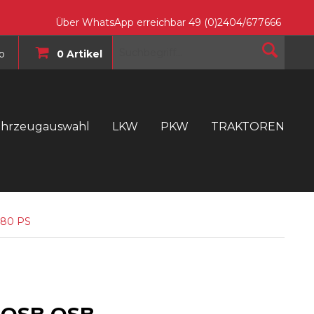
Über WhatsApp erreichbar 49 (0)2404/677666
o
0 Artikel
ahrzeugauswahl
LKW
PKW
TRAKTOREN
T
480 PS