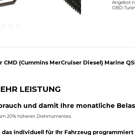
Angebot na
OBD-Tuning
ür CMD (Cummins MerCruiser Diesel) Marine QS
EHR LEISTUNG
brauch und damit Ihre monatliche Bela
es um 20% höheren Drehmomentes.
t das
individuell für Ihr Fahrzeug programmiert