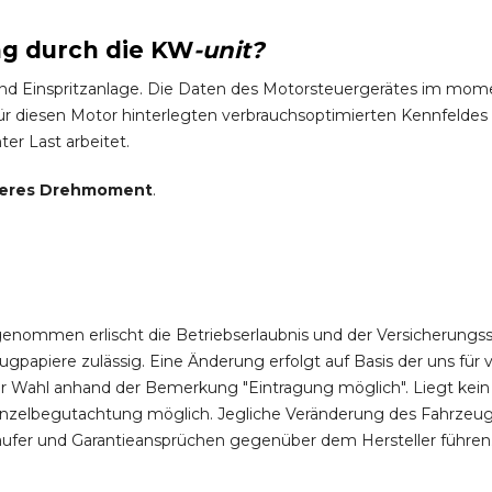
ng durch die
KW
-
unit?
und Einspritzanlage. Die Daten des Motorsteuergerätes im mo
 diesen Motor hinterlegten verbrauchsoptimierten Kennfeldes g
ter Last arbeitet.
eres Drehmoment
.
enommen erlischt die Betriebserlaubnis und der Versicherungss
apiere zulässig. Eine Änderung erfolgt auf Basis der uns für v
rer Wahl anhand der Bemerkung "Eintragung möglich". Liegt kein
Einzelbegutachtung möglich. Jegliche Veränderung des Fahrzeu
fer und Garantieansprüchen gegenüber dem Hersteller führen