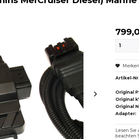
ins MerCruiser Diesel) Marin
799,
Merke
Artikel-Nr.
Original P
Original 
Original 
Adapter:
Lesen Sie
beachten S