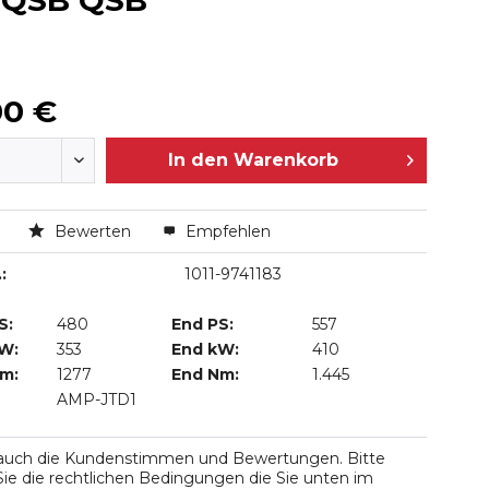
e QSB QSB
00 €
In den
Warenkorb
n
Bewerten
Empfehlen
:
1011-9741183
S:
480
End PS:
557
kW:
353
End kW:
410
Nm:
1277
End Nm:
1.445
AMP-JTD1
 auch die Kundenstimmen und Bewertungen. Bitte
ie die rechtlichen Bedingungen die Sie unten im