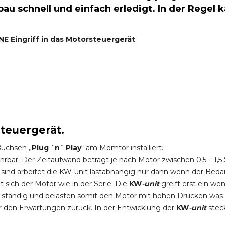
au schnell und einfach erledigt. In der Regel 
NE
Eingriff in das Motorsteuergerät
steuergerät.
Buchsen „
Plug `n´ Play
“ am Momtor installiert.
hrbar. Der Zeitaufwand beträgt je nach Motor zwischen 0,5 – 1
ind arbeitet die KW-unit lastabhängig nur dann wenn der Bedar
sich der Motor wie in der Serie. Die
KW
-
unit
greift erst ein 
n ständig und belasten somit den Motor mit hohen Drücken wa
er den Erwartungen zurück. In der Entwicklung der
KW
-
unit
stec