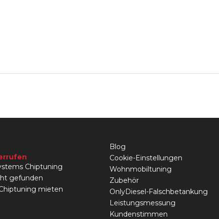
Blog
errufen
Cookie-Einstellungen
stems Chiptuning
Wohnmobiltuning
cht gefunden
Zubehör
 Chiptuning mieten
OnlyDiesel-Falschbetankung
Leistungsmessung
Kundenstimmen