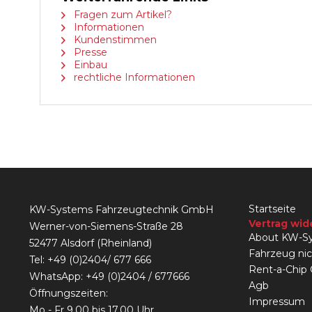
Fragen zum Artikel?
Informationen
Kundenstimmen
Presse
Einbau
rechtliche Informationen
Startseite
KW-Systems Fahrzeugtechnik GmbH
Vertrag wid
Werner-von-Siemens-Straße 28
About KW-Sy
52477 Alsdorf (Rheinland)
Fahrzeug ni
Tel:
+49 (0)2404/ 677 666
Rent-a-Chip
WhatsApp: +49 (0)2404 / 677666
Agb
Öffnungszeiten:
Impressum
Mo - Fr 9.00 bis 17.00 Uhr