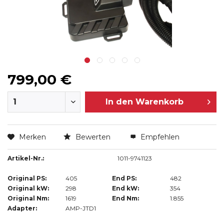
799,00 €
In den
Warenkorb
Merken
Bewerten
Empfehlen
Artikel-Nr.:
1011-9741123
Original PS:
405
End PS:
482
Original kW:
298
End kW:
354
Original Nm:
1619
End Nm:
1.855
Adapter:
AMP-JTD1