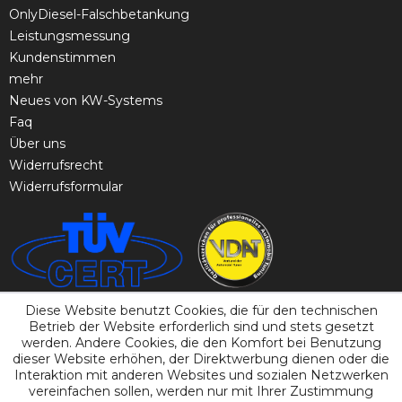
OnlyDiesel-Falschbetankung
Leistungsmessung
Kundenstimmen
mehr
Neues von KW-Systems
Faq
Über uns
Widerrufsrecht
Widerrufsformular
Diese Website benutzt Cookies, die für den technischen
Betrieb der Website erforderlich sind und stets gesetzt
werden. Andere Cookies, die den Komfort bei Benutzung
dieser Website erhöhen, der Direktwerbung dienen oder die
Interaktion mit anderen Websites und sozialen Netzwerken
vereinfachen sollen, werden nur mit Ihrer Zustimmung