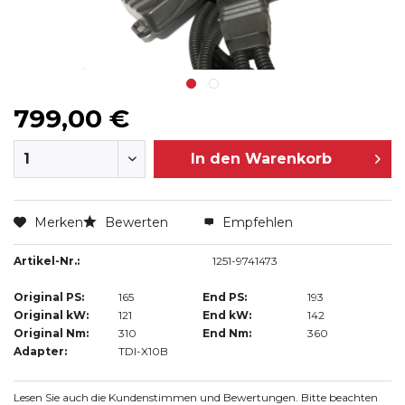
799,00 €
In den
Warenkorb
Merken
Bewerten
Empfehlen
Artikel-Nr.:
1251-9741473
Original PS:
165
End PS:
193
Original kW:
121
End kW:
142
Original Nm:
310
End Nm:
360
Adapter:
TDI-X10B
Lesen Sie auch die Kundenstimmen und Bewertungen. Bitte beachten