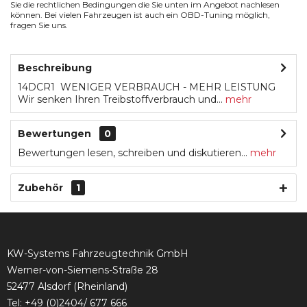
Sie die rechtlichen Bedingungen die Sie unten im Angebot nachlesen
können. Bei vielen Fahrzeugen ist auch ein OBD-Tuning möglich,
fragen Sie uns.
Beschreibung
14DCR1 WENIGER VERBRAUCH - MEHR LEISTUNG
Wir senken Ihren Treibstoffverbrauch und...
mehr
Bewertungen
0
Bewertungen lesen, schreiben und diskutieren...
mehr
Zubehör
1
KW-Systems Fahrzeugtechnik GmbH
Werner-von-Siemens-Straße 28
52477 Alsdorf (Rheinland)
Tel:
+49 (0)2404/ 677 666