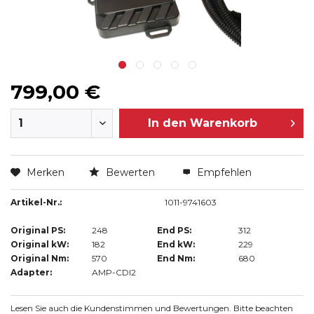
799,00 €
In den
Warenkorb
Merken
Bewerten
Empfehlen
Artikel-Nr.:
1011-9741603
Original PS:
248
End PS:
312
Original kW:
182
End kW:
229
Original Nm:
570
End Nm:
680
Adapter:
AMP-CDI2
Lesen Sie auch die Kundenstimmen und Bewertungen. Bitte beachten