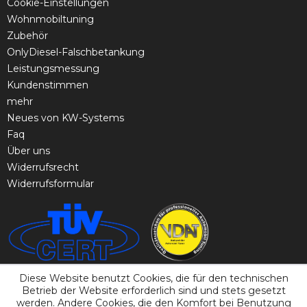
Cookie-Einstellungen
Wohnmobiltuning
Zubehör
OnlyDiesel-Falschbetankung
Leistungsmessung
Kundenstimmen
mehr
Neues von KW-Systems
Faq
Über uns
Widerrufsrecht
Widerrufsformular
Diese Website benutzt Cookies, die für den technischen
Betrieb der Website erforderlich sind und stets gesetzt
werden. Andere Cookies, die den Komfort bei Benutzung