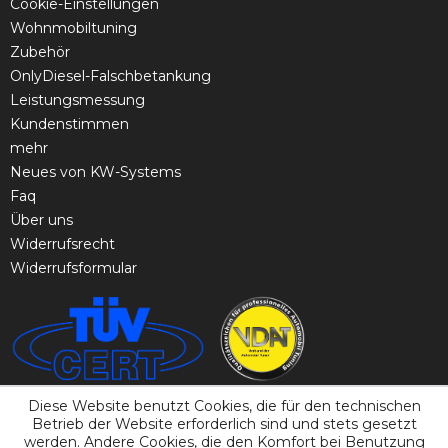
Cookie-Einstellungen
Wohnmobiltuning
Zubehör
OnlyDiesel-Falschbetankung
Leistungsmessung
Kundenstimmen
mehr
Neues von KW-Systems
Faq
Über uns
Widerrufsrecht
Widerrufsformular
Diese Website benutzt Cookies, die für den technischen
Betrieb der Website erforderlich sind und stets gesetzt
werden. Andere Cookies, die den Komfort bei Benutzung