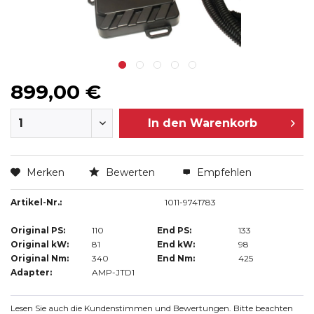
899,00 €
In den
Warenkorb
Merken
Bewerten
Empfehlen
Artikel-Nr.:
1011-9741783
Original PS:
110
End PS:
133
Original kW:
81
End kW:
98
Original Nm:
340
End Nm:
425
Adapter:
AMP-JTD1
Lesen Sie auch die Kundenstimmen und Bewertungen. Bitte beachten