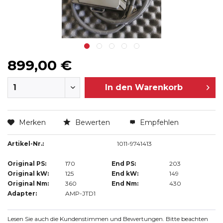
899,00 €
In den
Warenkorb
Merken
Bewerten
Empfehlen
Artikel-Nr.:
1011-9741413
Original PS:
170
End PS:
203
Original kW:
125
End kW:
149
Original Nm:
360
End Nm:
430
Adapter:
AMP-JTD1
Lesen Sie auch die Kundenstimmen und Bewertungen. Bitte beachten