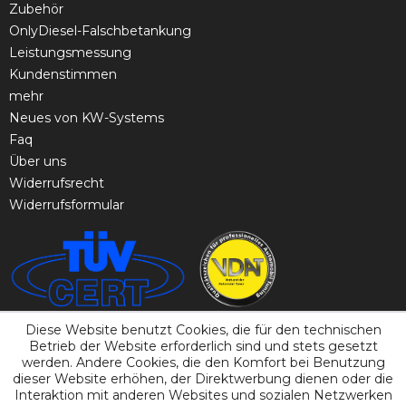
Zubehör
OnlyDiesel-Falschbetankung
Leistungsmessung
Kundenstimmen
mehr
Neues von KW-Systems
Faq
Über uns
Widerrufsrecht
Widerrufsformular
Diese Website benutzt Cookies, die für den technischen
Betrieb der Website erforderlich sind und stets gesetzt
werden. Andere Cookies, die den Komfort bei Benutzung
dieser Website erhöhen, der Direktwerbung dienen oder die
Interaktion mit anderen Websites und sozialen Netzwerken