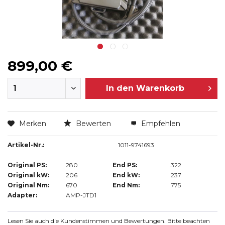
899,00 €
In den
Warenkorb
Merken
Bewerten
Empfehlen
Artikel-Nr.:
1011-9741693
Original PS:
280
End PS:
322
Original kW:
206
End kW:
237
Original Nm:
670
End Nm:
775
Adapter:
AMP-JTD1
Lesen Sie auch die Kundenstimmen und Bewertungen. Bitte beachten