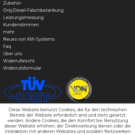
Zubehör
OnlyDiesel-Falschbetankung
Leistungsmessung
Kundenstimmen
mehr
Neues von KW-Systems
Faq
Über uns
Widerrufsrecht
Widerrufsformular
Diese Website benutzt Cookies, die für den technischen
Betrieb der Website erforderlich sind und stets gesetzt
werden. Andere Cookies, die den Komfort bei Benutzung
dieser Website erhöhen, der Direktwerbung dienen oder die
Interaktion mit anderen Websites und sozialen Netzwerken