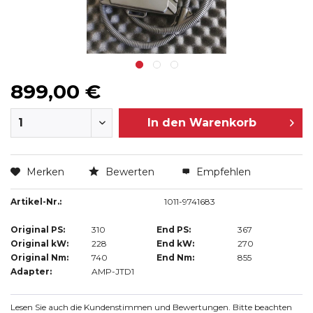
899,00 €
In den
Warenkorb
Merken
Bewerten
Empfehlen
Artikel-Nr.:
1011-9741683
Original PS:
310
End PS:
367
Original kW:
228
End kW:
270
Original Nm:
740
End Nm:
855
Adapter:
AMP-JTD1
Lesen Sie auch die Kundenstimmen und Bewertungen. Bitte beachten