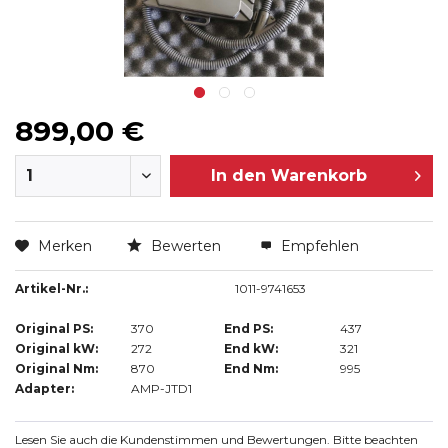
899,00 €
In den
Warenkorb
Merken
Bewerten
Empfehlen
Artikel-Nr.:
1011-9741653
Original PS:
370
End PS:
437
Original kW:
272
End kW:
321
Original Nm:
870
End Nm:
995
Adapter:
AMP-JTD1
Lesen Sie auch die Kundenstimmen und Bewertungen. Bitte beachten