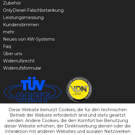
Zubehör
OnlyDiesel-Falschbetankung
Leistungsmessung
Kundenstimmen
mehr
Neues von KW-Systems
Faq
Über uns
Widerrufsrecht
Widerrufsformular
Diese Website benutzt Cookies, die für den technischen
Betrieb der Website erforderlich sind und stets gesetzt
werden. Andere Cookies, die den Komfort bei Benutzung
dieser Website erhöhen, der Direktwerbung dienen oder die
Interaktion mit anderen Websites und sozialen Netzwerken