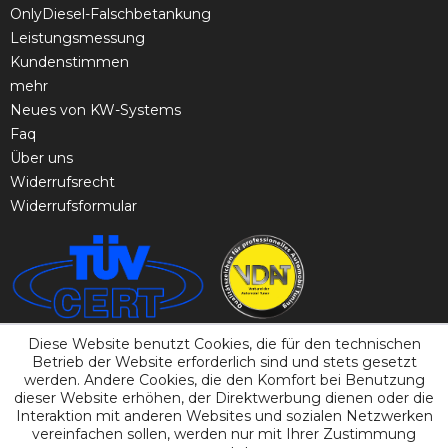
OnlyDiesel-Falschbetankung
Leistungsmessung
Kundenstimmen
mehr
Neues von KW-Systems
Faq
Über uns
Widerrufsrecht
Widerrufsformular
Diese Website benutzt Cookies, die für den technischen
Betrieb der Website erforderlich sind und stets gesetzt
werden. Andere Cookies, die den Komfort bei Benutzung
dieser Website erhöhen, der Direktwerbung dienen oder die
Interaktion mit anderen Websites und sozialen Netzwerken
vereinfachen sollen, werden nur mit Ihrer Zustimmung