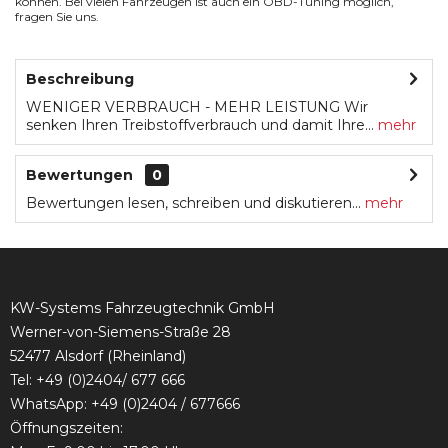
können. Bei vielen Fahrzeugen ist auch ein OBD-Tuning möglich,
fragen Sie uns.
Beschreibung
WENIGER VERBRAUCH - MEHR LEISTUNG Wir
senken Ihren Treibstoffverbrauch und damit Ihre...
mehr
Bewertungen
0
Bewertungen lesen, schreiben und diskutieren...
mehr
KW-Systems Fahrzeugtechnik GmbH
Werner-von-Siemens-Straße 28
52477 Alsdorf (Rheinland)
Tel:
+49 (0)2404/ 677 666
WhatsApp: +49 (0)2404 / 677666
Öffnungszeiten: