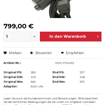
799,00 €
In den
Warenkorb
Merken
Bewerten
Empfehlen
Artikel-Nr.:
1090-9741433
Original PS:
285
End PS:
337
Original kW:
209
End kW:
248
Original Nm:
560
End Nm:
675
Adapter:
KAD-UNI
Lesen Sie auch die Kundenstimmen und Bewertungen. Bitte beachten
Sie die rechtlichen Bedingungen die Sie unten im Angebot nachlesen