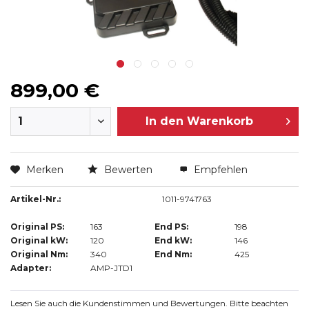
899,00 €
In den
Warenkorb
Merken
Bewerten
Empfehlen
Artikel-Nr.:
1011-9741763
Original PS:
163
End PS:
198
Original kW:
120
End kW:
146
Original Nm:
340
End Nm:
425
Adapter:
AMP-JTD1
Lesen Sie auch die Kundenstimmen und Bewertungen. Bitte beachten