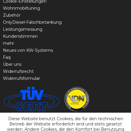
Cookie-Einstellungen
Wohnmobiltuning
Zubehör
OnlyDiesel-Falschbetankung
Leistungsmessung
Kundenstimmen
mehr
Neues von KW-Systems
Faq
Über uns
Widerrufsrecht
Widerrufsformular
Diese Website benutzt Cookies, die für den technischen
Betrieb der Website erforderlich sind und stets gesetzt
werden. Andere Cookies, die den Komfort bei Benutzung