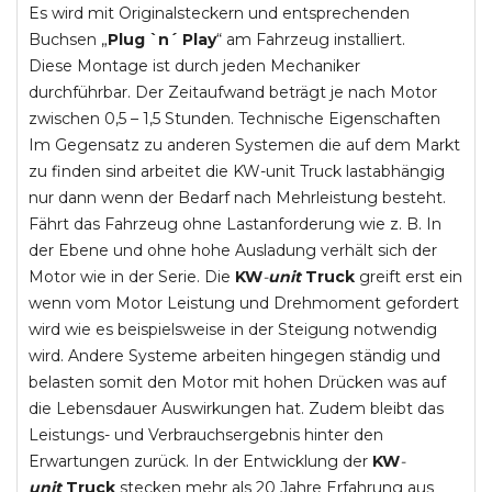
Es wird mit Originalsteckern und entsprechenden
Buchsen „
Plug `n´ Play
“ am Fahrzeug installiert.
Diese Montage ist durch jeden Mechaniker
durchführbar. Der Zeitaufwand beträgt je nach Motor
zwischen 0,5 – 1,5 Stunden. Technische Eigenschaften
Im Gegensatz zu anderen Systemen die auf dem Markt
zu finden sind arbeitet die KW-unit Truck lastabhängig
nur dann wenn der Bedarf nach Mehrleistung besteht.
Fährt das Fahrzeug ohne Lastanforderung wie z. B. In
der Ebene und ohne hohe Ausladung verhält sich der
Motor wie in der Serie. Die
KW
-
unit
Truck
greift erst ein
wenn vom Motor Leistung und Drehmoment gefordert
wird wie es beispielsweise in der Steigung notwendig
wird. Andere Systeme arbeiten hingegen ständig und
belasten somit den Motor mit hohen Drücken was auf
die Lebensdauer Auswirkungen hat. Zudem bleibt das
Leistungs- und Verbrauchsergebnis hinter den
Erwartungen zurück. In der Entwicklung der
KW
-
unit
Truck
stecken mehr als 20 Jahre Erfahrung aus