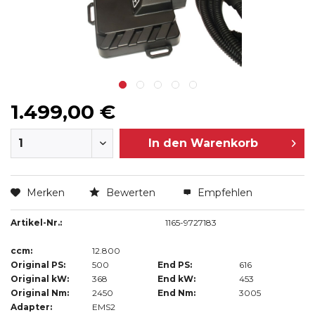
1.499,00 €
In den
Warenkorb
Merken
Bewerten
Empfehlen
Artikel-Nr.:
1165-9727183
ccm:
12.800
Original PS:
500
End PS:
616
Original kW:
368
End kW:
453
Original Nm:
2450
End Nm:
3005
Adapter:
EMS2