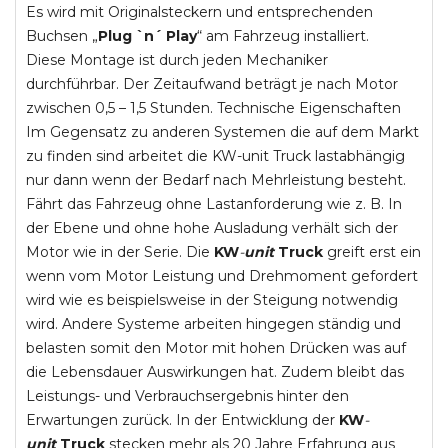
Es wird mit Originalsteckern und entsprechenden
Buchsen „
Plug `n´ Play
“ am Fahrzeug installiert.
Diese Montage ist durch jeden Mechaniker
durchführbar. Der Zeitaufwand beträgt je nach Motor
zwischen 0,5 – 1,5 Stunden. Technische Eigenschaften
Im Gegensatz zu anderen Systemen die auf dem Markt
zu finden sind arbeitet die KW-unit Truck lastabhängig
nur dann wenn der Bedarf nach Mehrleistung besteht.
Fährt das Fahrzeug ohne Lastanforderung wie z. B. In
der Ebene und ohne hohe Ausladung verhält sich der
Motor wie in der Serie. Die
KW
-
unit
Truck
greift erst ein
wenn vom Motor Leistung und Drehmoment gefordert
wird wie es beispielsweise in der Steigung notwendig
wird. Andere Systeme arbeiten hingegen ständig und
belasten somit den Motor mit hohen Drücken was auf
die Lebensdauer Auswirkungen hat. Zudem bleibt das
Leistungs- und Verbrauchsergebnis hinter den
Erwartungen zurück. In der Entwicklung der
KW
-
unit
Truck
stecken mehr als 20 Jahre Erfahrung aus