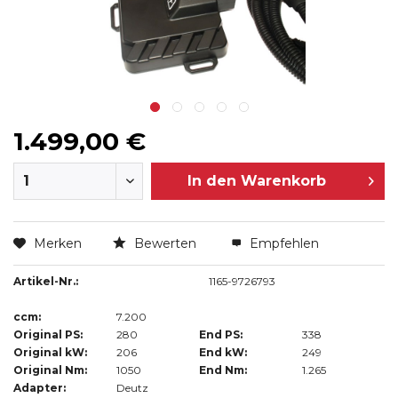
1.499,00 €
In den
Warenkorb
Merken
Bewerten
Empfehlen
Artikel-Nr.:
1165-9726793
ccm:
7.200
Original PS:
280
End PS:
338
Original kW:
206
End kW:
249
Original Nm:
1050
End Nm:
1.265
Adapter:
Deutz