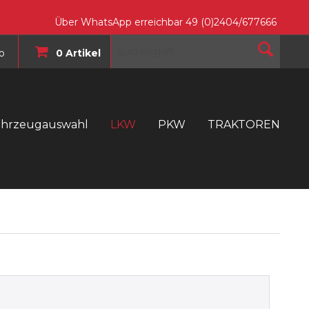
Über WhatsApp erreichbar 49 (0)2404/677666
o
0 Artikel
ahrzeugauswahl
LKW
PKW
TRAKTOREN
T