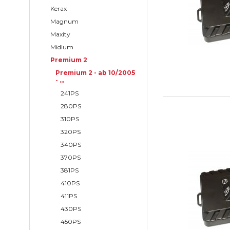
Kerax
Magnum
Maxity
Midlum
Premium 2
Premium 2 - ab 10/2005
- ...
241PS
280PS
310PS
320PS
340PS
370PS
381PS
410PS
411PS
430PS
450PS