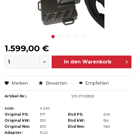
1.599,00 €
In den
Warenkorb
Merken
Bewerten
Empfehlen
Artikel-Nr.:
1211-9703853
ccm:
4.249
Original PS:
177
End PS:
209
Original kW:
130
End kW:
154
Original Nm:
675
End Nm:
760
Adapter:
PLD