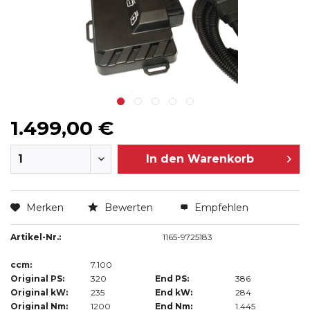
1.499,00 €
In den
Warenkorb
Merken
Bewerten
Empfehlen
Artikel-Nr.:
1165-9725183
ccm:
7.100
Original PS:
320
End PS:
386
Original kW:
235
End kW:
284
Original Nm:
1200
End Nm:
1.445