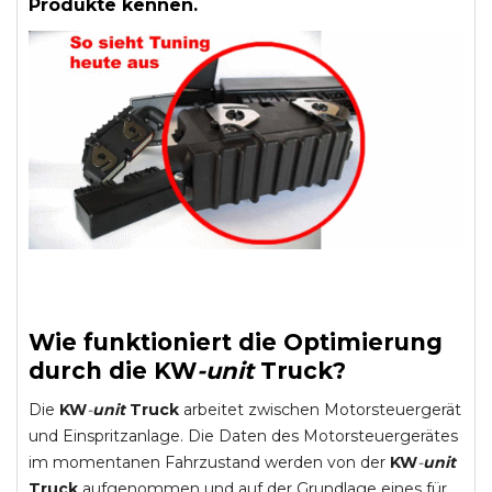
Produkte kennen.
Wie funktioniert die Optimierung
durch die
KW
-
unit
Truck
?
Die
KW
-
unit
Truck
arbeitet zwischen Motorsteuergerät
und Einspritzanlage. Die Daten des Motorsteuergerätes
im momentanen Fahrzustand werden von der
KW
-
unit
Truck
aufgenommen und auf der Grundlage eines für