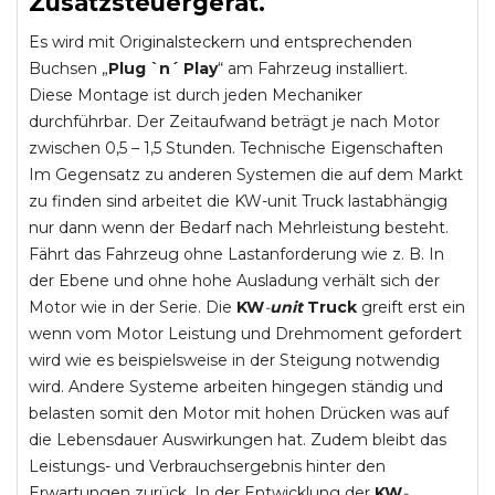
Zusatzsteuergerät.
Es wird mit Originalsteckern und entsprechenden
Buchsen „
Plug `n´ Play
“ am Fahrzeug installiert.
Diese Montage ist durch jeden Mechaniker
durchführbar. Der Zeitaufwand beträgt je nach Motor
zwischen 0,5 – 1,5 Stunden. Technische Eigenschaften
Im Gegensatz zu anderen Systemen die auf dem Markt
zu finden sind arbeitet die KW-unit Truck lastabhängig
nur dann wenn der Bedarf nach Mehrleistung besteht.
Fährt das Fahrzeug ohne Lastanforderung wie z. B. In
der Ebene und ohne hohe Ausladung verhält sich der
Motor wie in der Serie. Die
KW
-
unit
Truck
greift erst ein
wenn vom Motor Leistung und Drehmoment gefordert
wird wie es beispielsweise in der Steigung notwendig
wird. Andere Systeme arbeiten hingegen ständig und
belasten somit den Motor mit hohen Drücken was auf
die Lebensdauer Auswirkungen hat. Zudem bleibt das
Leistungs- und Verbrauchsergebnis hinter den
Erwartungen zurück. In der Entwicklung der
KW
-