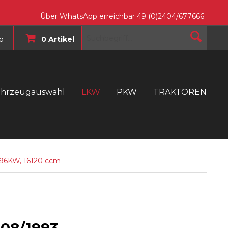
Über WhatsApp erreichbar 49 (0)2404/677666
o
0 Artikel
ahrzeugauswahl
LKW
PKW
TRAKTOREN
T
396KW, 16120 ccm