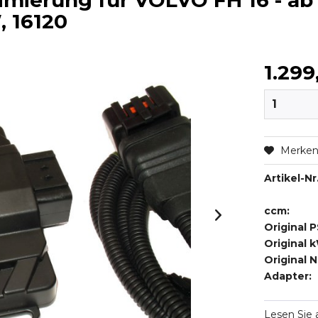
mierung für VOLVO FH 16 - ab 
, 16120
1.299
Merke
Artikel-Nr.
ccm:
Original P
Original 
Original 
Adapter:
Lesen Sie