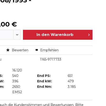
08/1993 -
,00 €
In den
Warenkorb
n
Bewerten
Empfehlen
:
1165-9717733
16.120
S:
540
End PS:
651
kW:
396
End kW:
479
Nm:
2650
End Nm:
3.185
EMS2
 auch die Kundenstimmen und Bewertungen. Bitte