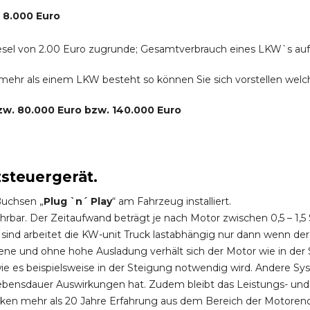
. 8.000 Euro
r Diesel von 2.00 Euro zugrunde; Gesamtverbrauch eines LKW`s au
s mehr als einem LKW besteht so können Sie sich vorstellen we
bzw. 80.000 Euro bzw. 140.000 Euro
zsteuergerät.
Buchsen „
Plug `n´ Play
“ am Fahrzeug installiert.
hrbar. Der Zeitaufwand beträgt je nach Motor zwischen 0,5 – 1
ind arbeitet die KW-unit Truck lastabhängig nur dann wenn der
ene und ohne hohe Ausladung verhält sich der Motor wie in der 
 es beispielsweise in der Steigung notwendig wird. Andere Sy
ebensdauer Auswirkungen hat. Zudem bleibt das Leistungs- und
ken mehr als 20 Jahre Erfahrung aus dem Bereich der Motoren