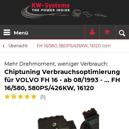
Menü
Übersicht
FH 16/580, 580PS/426KW, 16120 ccm
Mehr Drehmoment, weniger Verbrauch:
Chiptuning Verbrauchsoptimierung
für VOLVO FH 16 - ab 08/1993 - ... FH
16/580, 580PS/426KW, 16120
(
1
)