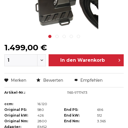
1.499,00 €
In den
Warenkorb
Merken
Bewerten
Empfehlen
Artikel-Nr.:
1165-9717473
ccm:
16.120
Original PS:
580
End PS:
696
Original kW:
426
End kW:
512
Original Nm:
2800
End Nm:
3.365
Adapter:
EMS2