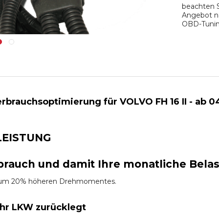
beachten S
Angebot na
OBD-Tuning
rauchsoptimierung für VOLVO FH 16 II - ab 04/2
LEISTUNG
brauch und damit Ihre monatliche Bela
es um 20% höheren Drehmomentes.
Ihr LKW zurücklegt