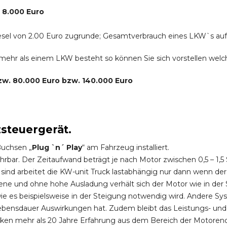
. 8.000 Euro
r Diesel von 2.00 Euro zugrunde; Gesamtverbrauch eines LKW`s au
s mehr als einem LKW besteht so können Sie sich vorstellen we
bzw. 80.000 Euro bzw. 140.000 Euro
zsteuergerät.
Buchsen „
Plug `n´ Play
“ am Fahrzeug installiert.
hrbar. Der Zeitaufwand beträgt je nach Motor zwischen 0,5 – 1
ind arbeitet die KW-unit Truck lastabhängig nur dann wenn der
ene und ohne hohe Ausladung verhält sich der Motor wie in der 
 es beispielsweise in der Steigung notwendig wird. Andere Sy
ebensdauer Auswirkungen hat. Zudem bleibt das Leistungs- und
ken mehr als 20 Jahre Erfahrung aus dem Bereich der Motoren