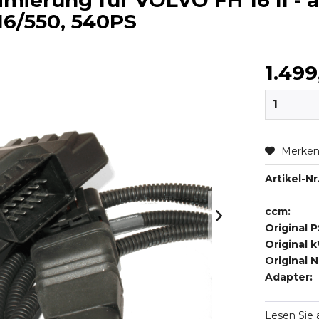
mierung für VOLVO FH 16 II - 
 16/550, 540PS
1.499
Merke
Artikel-Nr.
ccm:
Original P
Original 
Original 
Adapter:
Lesen Sie