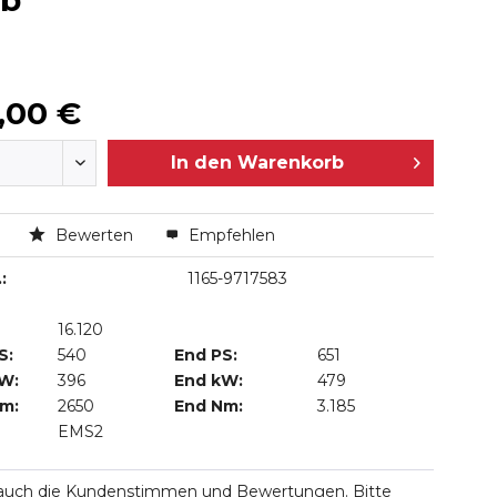
ab
,00 €
In den
Warenkorb
n
Bewerten
Empfehlen
:
1165-9717583
16.120
S:
540
End PS:
651
kW:
396
End kW:
479
Nm:
2650
End Nm:
3.185
EMS2
 auch die Kundenstimmen und Bewertungen. Bitte