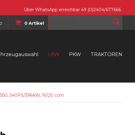
Über WhatsApp erreichbar 49 (0)2404/677666
o
0 Artikel
ahrzeugauswahl
LKW
PKW
TRAKTOREN
T
6/550, 540PS/396KW, 16120 ccm