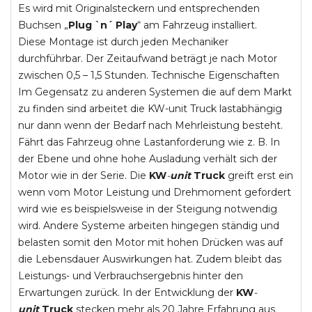
Es wird mit Originalsteckern und entsprechenden
Buchsen „
Plug `n´ Play
“ am Fahrzeug installiert.
Diese Montage ist durch jeden Mechaniker
durchführbar. Der Zeitaufwand beträgt je nach Motor
zwischen 0,5 – 1,5 Stunden. Technische Eigenschaften
Im Gegensatz zu anderen Systemen die auf dem Markt
zu finden sind arbeitet die KW-unit Truck lastabhängig
nur dann wenn der Bedarf nach Mehrleistung besteht.
Fährt das Fahrzeug ohne Lastanforderung wie z. B. In
der Ebene und ohne hohe Ausladung verhält sich der
Motor wie in der Serie. Die
KW
-
unit
Truck
greift erst ein
wenn vom Motor Leistung und Drehmoment gefordert
wird wie es beispielsweise in der Steigung notwendig
wird. Andere Systeme arbeiten hingegen ständig und
belasten somit den Motor mit hohen Drücken was auf
die Lebensdauer Auswirkungen hat. Zudem bleibt das
Leistungs- und Verbrauchsergebnis hinter den
Erwartungen zurück. In der Entwicklung der
KW
-
unit
Truck
stecken mehr als 20 Jahre Erfahrung aus