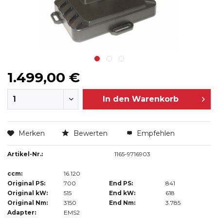
1.499,00 €
In den
Warenkorb
Merken
Bewerten
Empfehlen
Artikel-Nr.:
1165-9716903
ccm:
16.120
Original PS:
700
End PS:
841
Original kW:
515
End kW:
618
Original Nm:
3150
End Nm:
3.785
Adapter:
EMS2