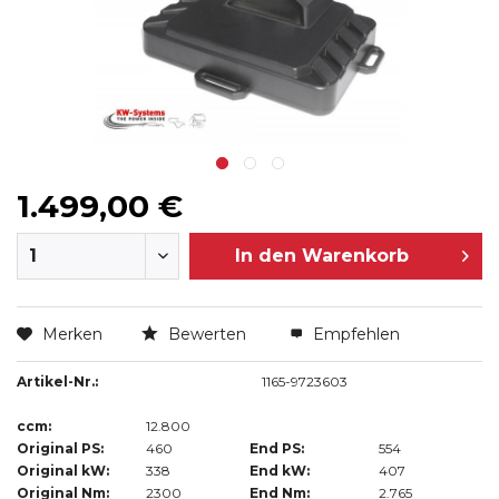
1.499,00 €
In den
Warenkorb
Merken
Bewerten
Empfehlen
Artikel-Nr.:
1165-9723603
ccm:
12.800
Original PS:
460
End PS:
554
Original kW:
338
End kW:
407
Original Nm:
2300
End Nm:
2.765