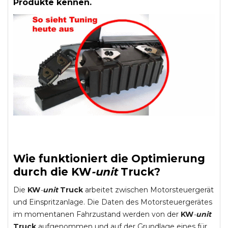
Produkte kennen.
Wie funktioniert die Optimierung
durch die
KW
-
unit
Truck
?
Die
KW
-
unit
Truck
arbeitet zwischen Motorsteuergerät
und Einspritzanlage. Die Daten des Motorsteuergerätes
im momentanen Fahrzustand werden von der
KW
-
unit
Truck
aufgenommen und auf der Grundlage eines für