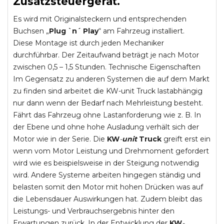
Zusatzsteuergerät.
Es wird mit Originalsteckern und entsprechenden
Buchsen „
Plug `n´ Play
“ am Fahrzeug installiert.
Diese Montage ist durch jeden Mechaniker
durchführbar. Der Zeitaufwand beträgt je nach Motor
zwischen 0,5 – 1,5 Stunden. Technische Eigenschaften
Im Gegensatz zu anderen Systemen die auf dem Markt
zu finden sind arbeitet die KW-unit Truck lastabhängig
nur dann wenn der Bedarf nach Mehrleistung besteht.
Fährt das Fahrzeug ohne Lastanforderung wie z. B. In
der Ebene und ohne hohe Ausladung verhält sich der
Motor wie in der Serie. Die
KW
-
unit
Truck
greift erst ein
wenn vom Motor Leistung und Drehmoment gefordert
wird wie es beispielsweise in der Steigung notwendig
wird. Andere Systeme arbeiten hingegen ständig und
belasten somit den Motor mit hohen Drücken was auf
die Lebensdauer Auswirkungen hat. Zudem bleibt das
Leistungs- und Verbrauchsergebnis hinter den
Erwartungen zurück. In der Entwicklung der
KW
-