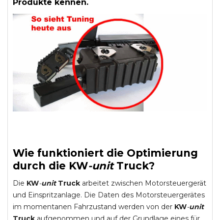
Produkte kennen.
Wie funktioniert die Optimierung
durch die
KW
-
unit
Truck
?
Die
KW
-
unit
Truck
arbeitet zwischen Motorsteuergerät
und Einspritzanlage. Die Daten des Motorsteuergerätes
im momentanen Fahrzustand werden von der
KW
-
unit
Truck
aufgenommen und auf der Grundlage eines für