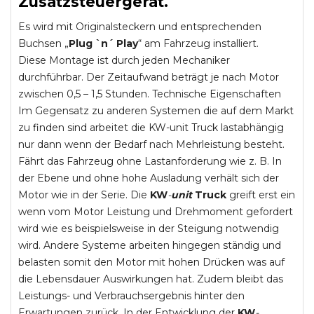
Zusatzsteuergerät.
Es wird mit Originalsteckern und entsprechenden
Buchsen „
Plug `n´ Play
“ am Fahrzeug installiert.
Diese Montage ist durch jeden Mechaniker
durchführbar. Der Zeitaufwand beträgt je nach Motor
zwischen 0,5 – 1,5 Stunden. Technische Eigenschaften
Im Gegensatz zu anderen Systemen die auf dem Markt
zu finden sind arbeitet die KW-unit Truck lastabhängig
nur dann wenn der Bedarf nach Mehrleistung besteht.
Fährt das Fahrzeug ohne Lastanforderung wie z. B. In
der Ebene und ohne hohe Ausladung verhält sich der
Motor wie in der Serie. Die
KW
-
unit
Truck
greift erst ein
wenn vom Motor Leistung und Drehmoment gefordert
wird wie es beispielsweise in der Steigung notwendig
wird. Andere Systeme arbeiten hingegen ständig und
belasten somit den Motor mit hohen Drücken was auf
die Lebensdauer Auswirkungen hat. Zudem bleibt das
Leistungs- und Verbrauchsergebnis hinter den
Erwartungen zurück. In der Entwicklung der
KW
-