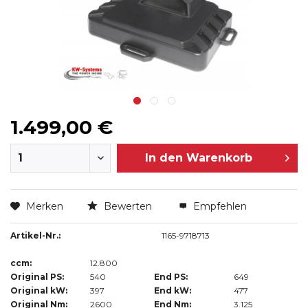
1.499,00 €
In den
Warenkorb
Merken
Bewerten
Empfehlen
Artikel-Nr.:
1165-9718713
ccm:
12.800
Original PS:
540
End PS:
649
Original kW:
397
End kW:
477
Original Nm:
2600
End Nm:
3.125