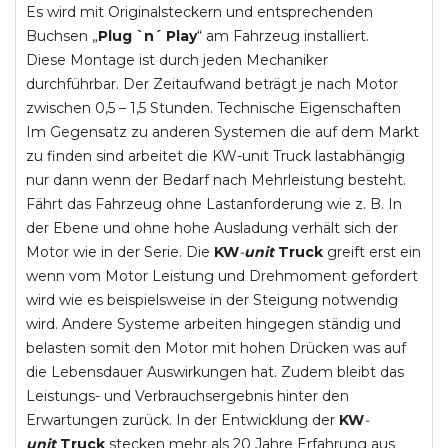
Es wird mit Originalsteckern und entsprechenden
Buchsen „
Plug `n´ Play
“ am Fahrzeug installiert.
Diese Montage ist durch jeden Mechaniker
durchführbar. Der Zeitaufwand beträgt je nach Motor
zwischen 0,5 – 1,5 Stunden. Technische Eigenschaften
Im Gegensatz zu anderen Systemen die auf dem Markt
zu finden sind arbeitet die KW-unit Truck lastabhängig
nur dann wenn der Bedarf nach Mehrleistung besteht.
Fährt das Fahrzeug ohne Lastanforderung wie z. B. In
der Ebene und ohne hohe Ausladung verhält sich der
Motor wie in der Serie. Die
KW
-
unit
Truck
greift erst ein
wenn vom Motor Leistung und Drehmoment gefordert
wird wie es beispielsweise in der Steigung notwendig
wird. Andere Systeme arbeiten hingegen ständig und
belasten somit den Motor mit hohen Drücken was auf
die Lebensdauer Auswirkungen hat. Zudem bleibt das
Leistungs- und Verbrauchsergebnis hinter den
Erwartungen zurück. In der Entwicklung der
KW
-
unit
Truck
stecken mehr als 20 Jahre Erfahrung aus