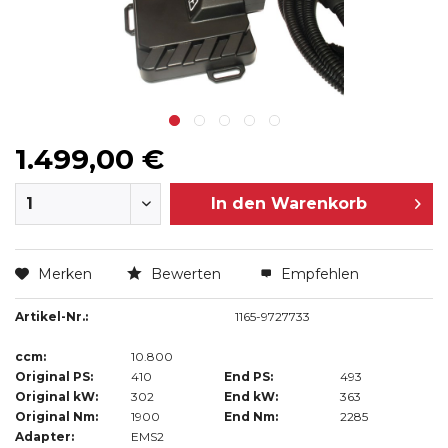
1.499,00 €
In den
Warenkorb
Merken
Bewerten
Empfehlen
Artikel-Nr.:
1165-9727733
ccm:
10.800
Original PS:
410
End PS:
493
Original kW:
302
End kW:
363
Original Nm:
1900
End Nm:
2285
Adapter:
EMS2