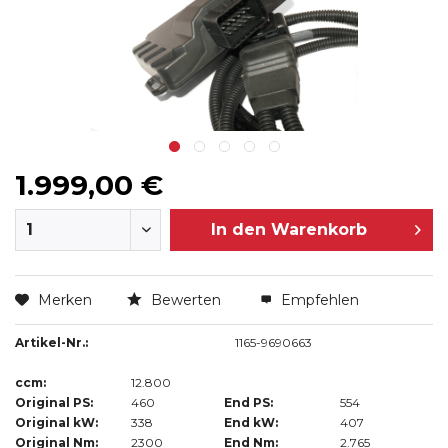
1.999,00 €
In den
Warenkorb
Merken
Bewerten
Empfehlen
Artikel-Nr.:
1165-9690663
ccm:
12.800
Original PS:
460
End PS:
554
Original kW:
338
End kW:
407
Original Nm:
2300
End Nm:
2.765