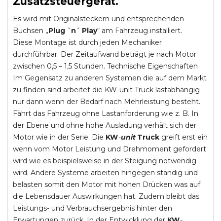
Zusatzsteuergerät.
Es wird mit Originalsteckern und entsprechenden
Buchsen „
Plug `n´ Play
“ am Fahrzeug installiert.
Diese Montage ist durch jeden Mechaniker
durchführbar. Der Zeitaufwand beträgt je nach Motor
zwischen 0,5 – 1,5 Stunden. Technische Eigenschaften
Im Gegensatz zu anderen Systemen die auf dem Markt
zu finden sind arbeitet die KW-unit Truck lastabhängig
nur dann wenn der Bedarf nach Mehrleistung besteht.
Fährt das Fahrzeug ohne Lastanforderung wie z. B. In
der Ebene und ohne hohe Ausladung verhält sich der
Motor wie in der Serie. Die
KW
-
unit
Truck
greift erst ein
wenn vom Motor Leistung und Drehmoment gefordert
wird wie es beispielsweise in der Steigung notwendig
wird. Andere Systeme arbeiten hingegen ständig und
belasten somit den Motor mit hohen Drücken was auf
die Lebensdauer Auswirkungen hat. Zudem bleibt das
Leistungs- und Verbrauchsergebnis hinter den
Erwartungen zurück. In der Entwicklung der
KW
-