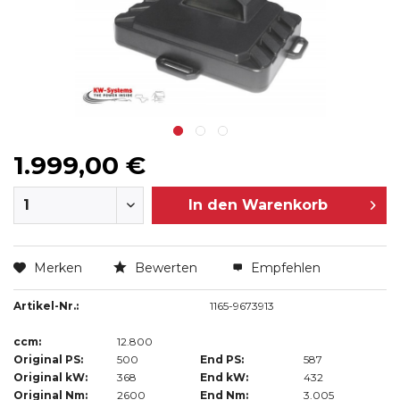
1.999,00 €
In den
Warenkorb
Merken
Bewerten
Empfehlen
Artikel-Nr.:
1165-9673913
ccm:
12.800
Original PS:
500
End PS:
587
Original kW:
368
End kW:
432
Original Nm:
2600
End Nm:
3.005