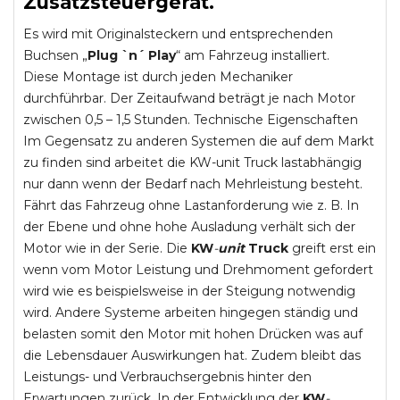
Zusatzsteuergerät.
Es wird mit Originalsteckern und entsprechenden
Buchsen „
Plug `n´ Play
“ am Fahrzeug installiert.
Diese Montage ist durch jeden Mechaniker
durchführbar. Der Zeitaufwand beträgt je nach Motor
zwischen 0,5 – 1,5 Stunden. Technische Eigenschaften
Im Gegensatz zu anderen Systemen die auf dem Markt
zu finden sind arbeitet die KW-unit Truck lastabhängig
nur dann wenn der Bedarf nach Mehrleistung besteht.
Fährt das Fahrzeug ohne Lastanforderung wie z. B. In
der Ebene und ohne hohe Ausladung verhält sich der
Motor wie in der Serie. Die
KW
-
unit
Truck
greift erst ein
wenn vom Motor Leistung und Drehmoment gefordert
wird wie es beispielsweise in der Steigung notwendig
wird. Andere Systeme arbeiten hingegen ständig und
belasten somit den Motor mit hohen Drücken was auf
die Lebensdauer Auswirkungen hat. Zudem bleibt das
Leistungs- und Verbrauchsergebnis hinter den
Erwartungen zurück. In der Entwicklung der
KW
-