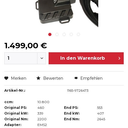
1.499,00 €
In den
Warenkorb
Merken
Bewerten
Empfehlen
Artikel-Nr.:
1165-9726473
ccm:
10.800
Original PS:
460
End PS:
553
Original kW:
339
End kW:
407
Original Nm:
2200
End Nm:
2645
Adapter:
EMS2