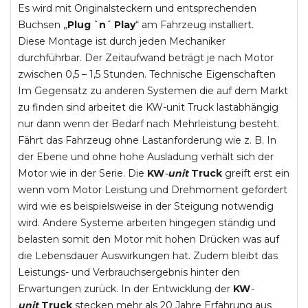
Es wird mit Originalsteckern und entsprechenden
Buchsen „
Plug `n´ Play
“ am Fahrzeug installiert.
Diese Montage ist durch jeden Mechaniker
durchführbar. Der Zeitaufwand beträgt je nach Motor
zwischen 0,5 – 1,5 Stunden. Technische Eigenschaften
Im Gegensatz zu anderen Systemen die auf dem Markt
zu finden sind arbeitet die KW-unit Truck lastabhängig
nur dann wenn der Bedarf nach Mehrleistung besteht.
Fährt das Fahrzeug ohne Lastanforderung wie z. B. In
der Ebene und ohne hohe Ausladung verhält sich der
Motor wie in der Serie. Die
KW
-
unit
Truck
greift erst ein
wenn vom Motor Leistung und Drehmoment gefordert
wird wie es beispielsweise in der Steigung notwendig
wird. Andere Systeme arbeiten hingegen ständig und
belasten somit den Motor mit hohen Drücken was auf
die Lebensdauer Auswirkungen hat. Zudem bleibt das
Leistungs- und Verbrauchsergebnis hinter den
Erwartungen zurück. In der Entwicklung der
KW
-
unit
Truck
stecken mehr als 20 Jahre Erfahrung aus