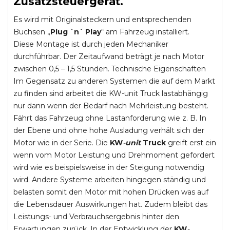
Zusatzsteuergerät.
Es wird mit Originalsteckern und entsprechenden
Buchsen „
Plug `n´ Play
“ am Fahrzeug installiert.
Diese Montage ist durch jeden Mechaniker
durchführbar. Der Zeitaufwand beträgt je nach Motor
zwischen 0,5 – 1,5 Stunden. Technische Eigenschaften
Im Gegensatz zu anderen Systemen die auf dem Markt
zu finden sind arbeitet die KW-unit Truck lastabhängig
nur dann wenn der Bedarf nach Mehrleistung besteht.
Fährt das Fahrzeug ohne Lastanforderung wie z. B. In
der Ebene und ohne hohe Ausladung verhält sich der
Motor wie in der Serie. Die
KW
-
unit
Truck
greift erst ein
wenn vom Motor Leistung und Drehmoment gefordert
wird wie es beispielsweise in der Steigung notwendig
wird. Andere Systeme arbeiten hingegen ständig und
belasten somit den Motor mit hohen Drücken was auf
die Lebensdauer Auswirkungen hat. Zudem bleibt das
Leistungs- und Verbrauchsergebnis hinter den
Erwartungen zurück. In der Entwicklung der
KW
-