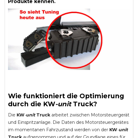
Produkte kennen.
Wie funktioniert die Optimierung
durch die
KW
-
unit
Truck
?
Die
KW
-
unit
Truck
arbeitet zwischen Motorsteuergerät
und Einspritzanlage. Die Daten des Motorsteuergerätes
im momentanen Fahrzustand werden von der
KW
-
unit
Truck
aufgenommen und auf der Grundlage eines für