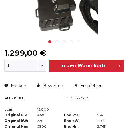
1.299,00 €
In den
Warenkorb
Merken
Bewerten
Empfehlen
Artikel-Nr.:
1165-9723793
ccm:
12.800
Original PS:
460
End PS:
554
Original kW:
338
End kW:
407
Original Nm:
2300
End Nm:
2.765