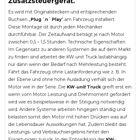
Zusatzsteuergerät.
Es wird mit Originalsteckern und entsprechenden
Buchsen „
Plug `n´ Play
“ am Fahrzeug installiert.
Diese Montage ist durch jeden Mechaniker
durchführbar. Der Zeitaufwand beträgt je nach Motor
zwischen 0,5 – 1,5 Stunden. Technische Eigenschaften
Im Gegensatz zu anderen Systemen die auf dem Markt
zu finden sind arbeitet die KW-unit Truck lastabhängig
nur dann wenn der Bedarf nach Mehrleistung besteht.
Fährt das Fahrzeug ohne Lastanforderung wie z. B. In
der Ebene und ohne hohe Ausladung verhält sich der
Motor wie in der Serie. Die
KW
-
unit
Truck
greift erst ein
wenn vom Motor Leistung und Drehmoment gefordert
wird wie es beispielsweise in der Steigung notwendig
wird. Andere Systeme arbeiten hingegen ständig und
belasten somit den Motor mit hohen Drücken was auf
die Lebensdauer Auswirkungen hat. Zudem bleibt das
Leistungs- und Verbrauchsergebnis hinter den
Erwartungen zurück. In der Entwicklung der
KW
-