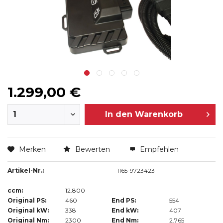
1.299,00 €
In den
Warenkorb
Merken
Bewerten
Empfehlen
Artikel-Nr.:
1165-9723423
ccm:
12.800
Original PS:
460
End PS:
554
Original kW:
338
End kW:
407
Original Nm:
2300
End Nm:
2.765