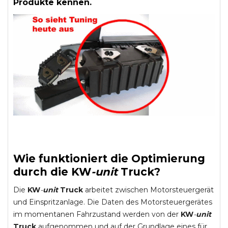
Produkte kennen.
Wie funktioniert die Optimierung
durch die
KW
-
unit
Truck
?
Die
KW
-
unit
Truck
arbeitet zwischen Motorsteuergerät
und Einspritzanlage. Die Daten des Motorsteuergerätes
im momentanen Fahrzustand werden von der
KW
-
unit
Truck
aufgenommen und auf der Grundlage eines für