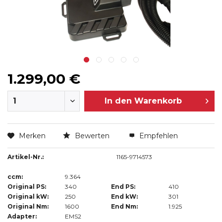
1.299,00 €
In den
Warenkorb
Merken
Bewerten
Empfehlen
Artikel-Nr.:
1165-9714573
ccm:
9.364
Original PS:
340
End PS:
410
Original kW:
250
End kW:
301
Original Nm:
1600
End Nm:
1.925
Adapter:
EMS2