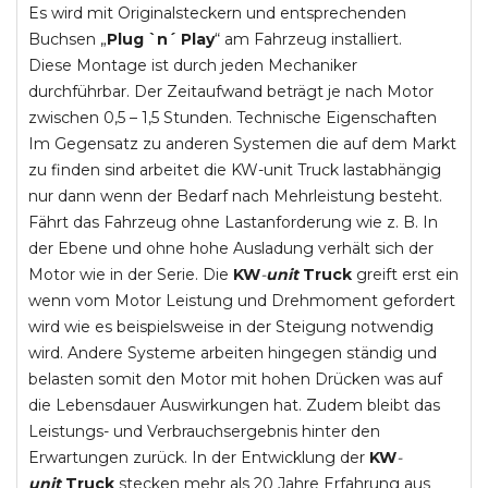
Es wird mit Originalsteckern und entsprechenden
Buchsen „
Plug `n´ Play
“ am Fahrzeug installiert.
Diese Montage ist durch jeden Mechaniker
durchführbar. Der Zeitaufwand beträgt je nach Motor
zwischen 0,5 – 1,5 Stunden. Technische Eigenschaften
Im Gegensatz zu anderen Systemen die auf dem Markt
zu finden sind arbeitet die KW-unit Truck lastabhängig
nur dann wenn der Bedarf nach Mehrleistung besteht.
Fährt das Fahrzeug ohne Lastanforderung wie z. B. In
der Ebene und ohne hohe Ausladung verhält sich der
Motor wie in der Serie. Die
KW
-
unit
Truck
greift erst ein
wenn vom Motor Leistung und Drehmoment gefordert
wird wie es beispielsweise in der Steigung notwendig
wird. Andere Systeme arbeiten hingegen ständig und
belasten somit den Motor mit hohen Drücken was auf
die Lebensdauer Auswirkungen hat. Zudem bleibt das
Leistungs- und Verbrauchsergebnis hinter den
Erwartungen zurück. In der Entwicklung der
KW
-
unit
Truck
stecken mehr als 20 Jahre Erfahrung aus