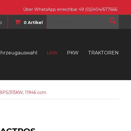
Über WhatsApp erreichbar 49 (0)2404/677666
o
0 Artikel
ahrzeugauswahl
LKW
PKW
TRAKTOREN
T
8PS/315KW, 11946 ccm