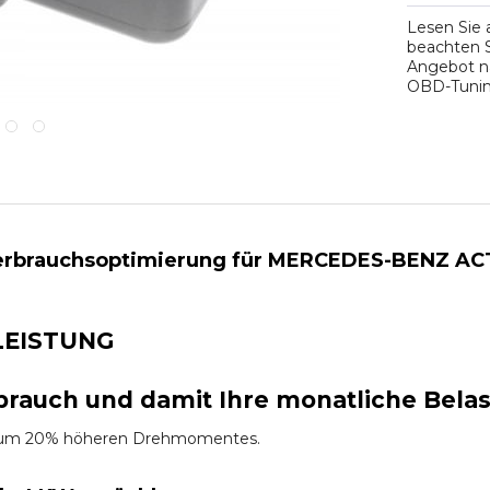
Lesen Sie
beachten S
Angebot na
OBD-Tuning
erbrauchsoptimierung für MERCEDES-BENZ ACTR
LEISTUNG
brauch und damit Ihre monatliche Bela
es um 20% höheren Drehmomentes.