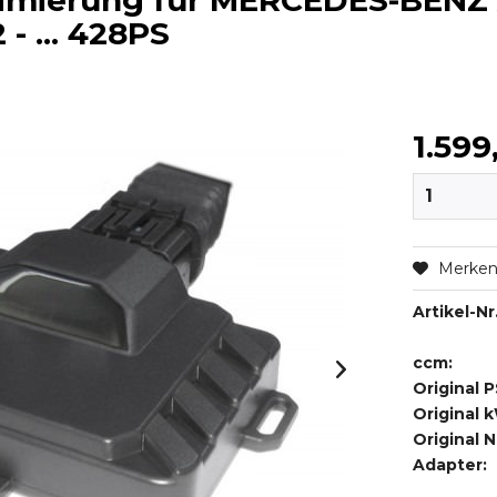
timierung für MERCEDES-BEN
- ... 428PS
1.599
Merke
Artikel-Nr.
ccm:
Original P
Original 
Original 
Adapter: