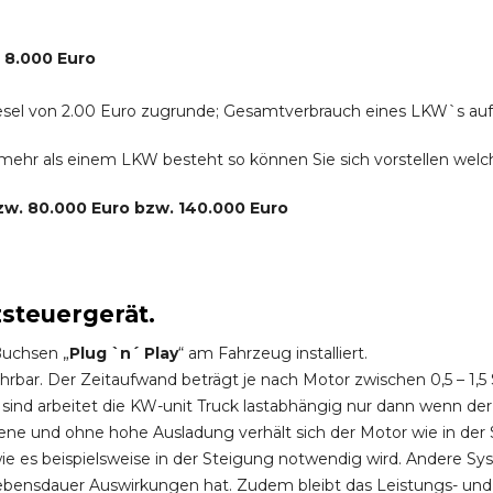
. 8.000 Euro
r Diesel von 2.00 Euro zugrunde; Gesamtverbrauch eines LKW`s au
s mehr als einem LKW besteht so können Sie sich vorstellen we
bzw. 80.000 Euro bzw. 140.000 Euro
zsteuergerät.
Buchsen „
Plug `n´ Play
“ am Fahrzeug installiert.
hrbar. Der Zeitaufwand beträgt je nach Motor zwischen 0,5 – 1
ind arbeitet die KW-unit Truck lastabhängig nur dann wenn der
ene und ohne hohe Ausladung verhält sich der Motor wie in der 
 es beispielsweise in der Steigung notwendig wird. Andere Sy
ebensdauer Auswirkungen hat. Zudem bleibt das Leistungs- und