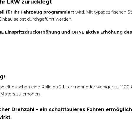
Ihr LKW zurücklegt
ell für Ihr Fahrzeug programmiert
wird. Mit typspezifischen S
 Einbau selbst durchgeführt werden.
E Einspritzdruckerhöhung und
OHNE
aktive Erhöhung de
g:
spielt es schon eine Rolle ob 2 Liter mehr oder weniger auf 10
 Motors zu erhöhen.
er Drehzahl - ein schaltfauleres Fahren ermöglich
irkt.