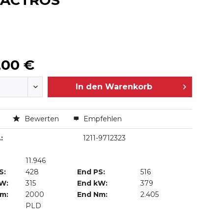
Z ACTROS
,00 €
In den
Warenkorb
n
Bewerten
Empfehlen
:
1211-9712323
11.946
S:
428
End PS:
516
kW:
315
End kW:
379
Nm:
2000
End Nm:
2.405
PLD