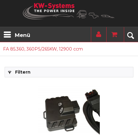
Menü
FA 85.360, 360PS/265KW, 12900 ccm
Filtern