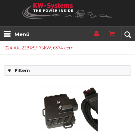
Menü
1324 AK, 238PS/175KW, 6374 ccm
Filtern