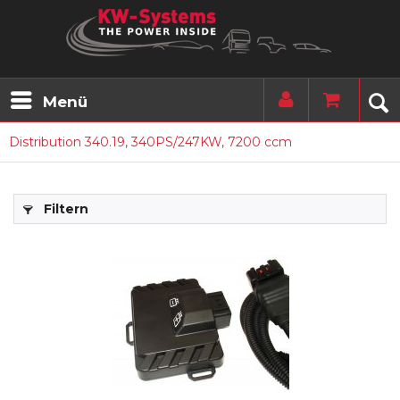
Menü
Distribution 340.19, 340PS/247KW, 7200 ccm
Filtern