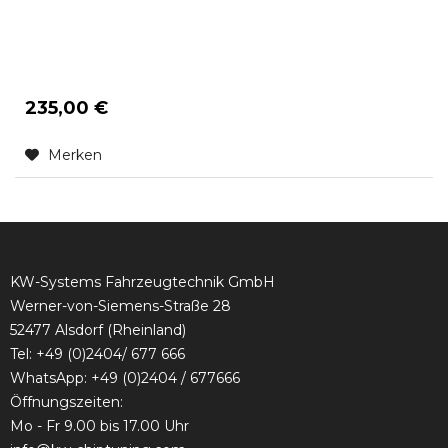
235,00 €
Merken
KW-Systems Fahrzeugtechnik GmbH
Werner-von-Siemens-Straße 28
52477 Alsdorf (Rheinland)
Tel:
+49 (0)2404/ 677 666
WhatsApp: +49 (0)2404 / 677666
Öffnungszeiten:
Mo - Fr 9.00 bis 17.00 Uhr