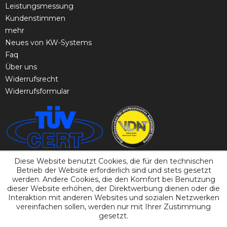
Leistungsmessung
Kundenstimmen
mehr
Neues von KW-Systems
Faq
Über uns
Widerrufsrecht
Widerrufsformular
Diese Website benutzt Cookies, die für den technischen
Betrieb der Website erforderlich sind und stets gesetzt
werden. Andere Cookies, die den Komfort bei Benutzung
dieser Website erhöhen, der Direktwerbung dienen oder die
Interaktion mit anderen Websites und sozialen Netzwerken
vereinfachen sollen, werden nur mit Ihrer Zustimmung
gesetzt.